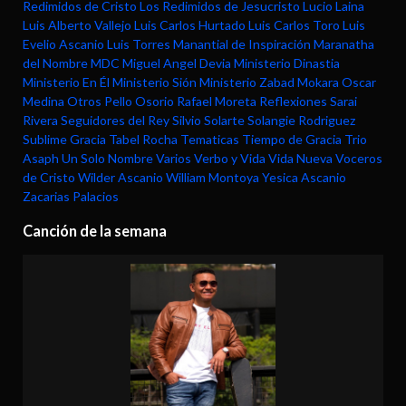
Redimidos de Cristo
Los Redimidos de Jesucristo
Lucio Laina
Luis Alberto Vallejo
Luis Carlos Hurtado
Luis Carlos Toro
Luis
Evelio Ascanio
Luis Torres
Manantial de Inspiración
Maranatha
del Nombre
MDC
Miguel Angel Devia
Ministerio Dinastia
Ministerio En Él
Ministerio Sión
Ministerio Zabad
Mokara
Oscar
Medina
Otros
Pello Osorio
Rafael Moreta
Reflexiones
Sarai
Rivera
Seguidores del Rey
Silvio Solarte
Solangie Rodriguez
Sublime Gracia
Tabel Rocha
Tematicas
Tiempo de Gracia
Trio
Asaph
Un Solo Nombre
Varios
Verbo y Vida
Vida Nueva
Voceros
de Cristo
Wilder Ascanio
William Montoya
Yesica Ascanio
Zacarias Palacios
Canción de la semana