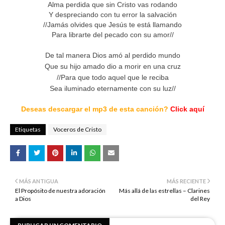
Alma perdida que sin Cristo vas rodando
Y despreciando con tu error la salvación
//Jamás olvides que Jesús te está llamando
Para librarte del pecado con su amor//
De tal manera Dios amó al perdido mundo
Que su hijo amado dio a morir en una cruz
//Para que todo aquel que le reciba
Sea iluminado eternamente con su luz//
Deseas descargar el mp3 de esta canción?
Click aquí
Etiquetas
Voceros de Cristo
MÁS ANTIGUA
MÁS RECIENTE
El Propósito de nuestra adoración
Más allá de las estrellas – Clarines
a Dios
del Rey