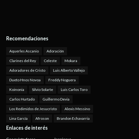
Recomendaciones
Aquerles Ascanio
Adoración
Clarines del Rey
Celeste
Mokara
Adoradores de Cristo
Luis Alberto Vallejo
Dueto Hnos Novoa
Freddy Noguera
Koinonia
Silvio Solarte
Luis Carlos Toro
Carlos Hurtado
Guillermo Devia
Los Redimidos de Jesucristo
Alexis Messino
Lina García
Afroson
Brandon Echavarria
Enlaces de interés