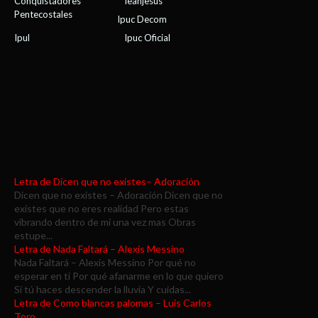
Conquistadores
Ieanjesus
Pentecostales
Ipuc Decom
Ipul
Ipuc Oficial
Letra de Dicen que no existes– Adoración
Dicen que no existes – Adoración Dicen que no
existes que no eres realidad Pero estas
vibrando dentro de mí una vez mas Obras
estupe...
Letra de Nada Faltará – Alexis Messino
Nada Faltará – Alexis Messino Por qué no
esperar en ti Por qué afanarme en lo que quiero
Si tú haces descender la lluvia Y cuidas...
Letra de Como blancas palomas – Luis Carlos
Toro