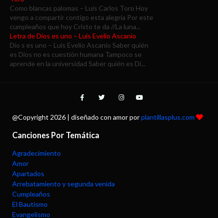
Como blancas palomas – Luis Carlos Toro Hoy
vengo a compartir contigo esta alegría Por este
cumpleaños que hoy Cristo te da //La luna...
Letra de Dios es uno – Luis Evelio Ascanio
Dio s es uno – Luis Evelio Ascanio Saber quién
es Dios no es cuestión humana Tampoco se
aprende en la universidad Saber quién es Di...
@Copyright
2026 | diseñado con amor por
plantillasplus.com
Canciones Por Temática
Agradecimiento
Amor
Apartados
Arrebatamiento y segunda venida
Cumpleaños
El Bautismo
Evangelismo