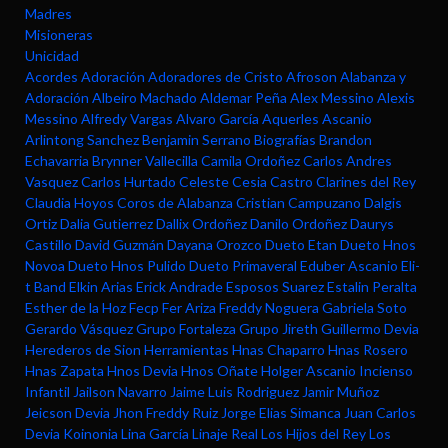
Madres
Misioneras
Unicidad
Acordes
Adoración
Adoradores de Cristo
Afroson
Alabanza y
Adoración
Albeiro Machado
Aldemar Peña
Alex Messino
Alexis
Messino
Alfredy Vargas
Alvaro García
Aquerles Ascanio
Arlintong Sanchez
Benjamin Serrano
Biografías
Brandon
Echavarria
Brynner Vallecilla
Camila Ordoñez
Carlos Andres
Vasquez
Carlos Hurtado
Celeste
Cesia Castro
Clarines del Rey
Claudia Hoyos
Coros de Alabanza
Cristian Campuzano
Dalgis
Ortiz
Dalia Gutierrez
Dallix Ordoñez
Danilo Ordoñez
Daurys
Castillo
David Guzmán
Dayana Orozco
Dueto Etan
Dueto Hnos
Novoa
Dueto Hnos Pulido
Dueto Primaveral
Eduber Ascanio
Eli-
t Band
Elkin Arias
Erick Andrade
Esposos Suarez
Estalin Peralta
Esther de la Hoz
Fecp
Fer Ariza
Freddy Noguera
Gabriela Soto
Gerardo Vásquez
Grupo Fortaleza
Grupo Jireth
Guillermo Devia
Herederos de Sion
Herramientas
Hnas Chaparro
Hnas Rosero
Hnas Zapata
Hnos Devia
Hnos Oñate
Holger Ascanio
Incienso
Infantil
Jailson Navarro
Jaime Luis Rodriguez
Jamir Muñoz
Jeicson Devia
Jhon Freddy Ruiz
Jorge Elias Simanca
Juan Carlos
Devia
Koinonia
Lina García
Linaje Real
Los Hijos del Rey
Los