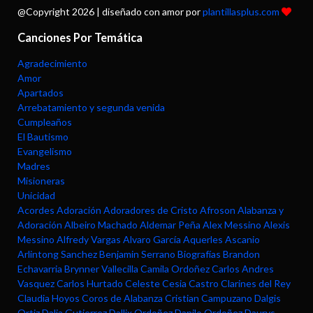
@Copyright
2026 | diseñado con amor por
plantillasplus.com
Canciones Por Temática
Agradecimiento
Amor
Apartados
Arrebatamiento y segunda venida
Cumpleaños
El Bautismo
Evangelismo
Madres
Misioneras
Unicidad
Acordes
Adoración
Adoradores de Cristo
Afroson
Alabanza y
Adoración
Albeiro Machado
Aldemar Peña
Alex Messino
Alexis
Messino
Alfredy Vargas
Alvaro García
Aquerles Ascanio
Arlintong Sanchez
Benjamin Serrano
Biografías
Brandon
Echavarria
Brynner Vallecilla
Camila Ordoñez
Carlos Andres
Vasquez
Carlos Hurtado
Celeste
Cesia Castro
Clarines del Rey
Claudia Hoyos
Coros de Alabanza
Cristian Campuzano
Dalgis
Ortiz
Dalia Gutierrez
Dallix Ordoñez
Danilo Ordoñez
Daurys