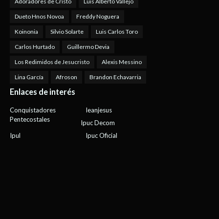
Adoradores de Cristo
Luis Alberto Vallejo
Dueto Hnos Novoa
Freddy Noguera
Koinonia
Silvio Solarte
Luis Carlos Toro
Carlos Hurtado
Guillermo Devia
Los Redimidos de Jesucristo
Alexis Messino
Lina García
Afroson
Brandon Echavarria
Enlaces de interés
Conquistadores
Ieanjesus
Pentecostales
Ipuc Decom
Ipul
Ipuc Oficial