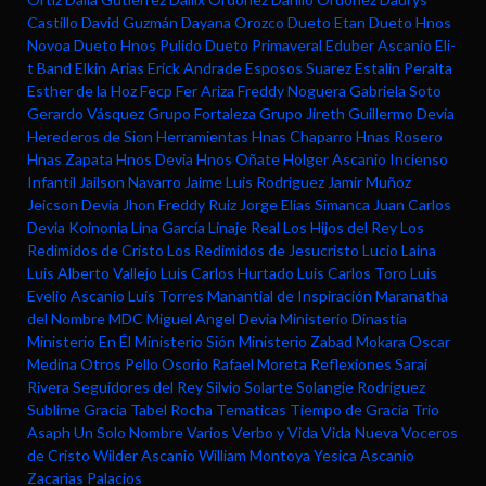
Castillo
David Guzmán
Dayana Orozco
Dueto Etan
Dueto Hnos
Novoa
Dueto Hnos Pulido
Dueto Primaveral
Eduber Ascanio
Eli-
t Band
Elkin Arias
Erick Andrade
Esposos Suarez
Estalin Peralta
Esther de la Hoz
Fecp
Fer Ariza
Freddy Noguera
Gabriela Soto
Gerardo Vásquez
Grupo Fortaleza
Grupo Jireth
Guillermo Devia
Herederos de Sion
Herramientas
Hnas Chaparro
Hnas Rosero
Hnas Zapata
Hnos Devia
Hnos Oñate
Holger Ascanio
Incienso
Infantil
Jailson Navarro
Jaime Luis Rodriguez
Jamir Muñoz
Jeicson Devia
Jhon Freddy Ruiz
Jorge Elias Simanca
Juan Carlos
Devia
Koinonia
Lina García
Linaje Real
Los Hijos del Rey
Los
Redimidos de Cristo
Los Redimidos de Jesucristo
Lucio Laina
Luis Alberto Vallejo
Luis Carlos Hurtado
Luis Carlos Toro
Luis
Evelio Ascanio
Luis Torres
Manantial de Inspiración
Maranatha
del Nombre
MDC
Miguel Angel Devia
Ministerio Dinastia
Ministerio En Él
Ministerio Sión
Ministerio Zabad
Mokara
Oscar
Medina
Otros
Pello Osorio
Rafael Moreta
Reflexiones
Sarai
Rivera
Seguidores del Rey
Silvio Solarte
Solangie Rodriguez
Sublime Gracia
Tabel Rocha
Tematicas
Tiempo de Gracia
Trio
Asaph
Un Solo Nombre
Varios
Verbo y Vida
Vida Nueva
Voceros
de Cristo
Wilder Ascanio
William Montoya
Yesica Ascanio
Zacarias Palacios