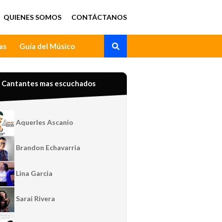
QUIENES SOMOS
CONTÁCTANOS
as
Guía del Músico
Cantantes mas escuchados
Aquerles Ascanio
Brandon Echavarria
Lina Garcia
Sarai Rivera