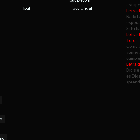
Ipuc Decom
estupe.
Ipul
Ipuc Oficial
Letra 
Nada F
esperar
Si tú h
Letra 
Toro
Como b
vengo a
cumplea
Letra d
Dio s e
es Dio
aprende
ro
ino