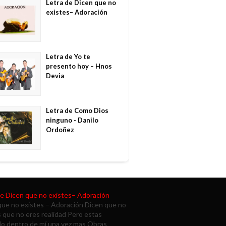
Letra de Dicen que no
existes– Adoración
Letra de Yo te
presento hoy – Hnos
Devia
Letra de Como Dios
ninguno - Danilo
Ordoñez
de Dicen que no existes– Adoración
que no existes – Adoración Dicen que no
s que no eres realidad Pero estas
do dentro de mí una vez mas Obras