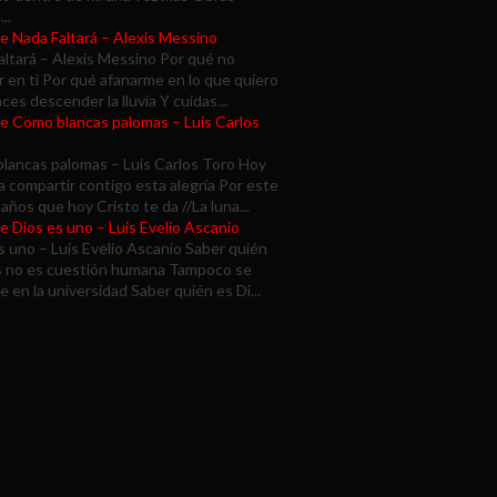
..
de Nada Faltará – Alexis Messino
altará – Alexis Messino Por qué no
 en ti Por qué afanarme en lo que quiero
aces descender la lluvia Y cuidas...
de Como blancas palomas – Luis Carlos
lancas palomas – Luis Carlos Toro Hoy
 compartir contigo esta alegría Por este
ños que hoy Cristo te da //La luna...
e Dios es uno – Luis Evelio Ascanio
s uno – Luis Evelio Ascanio Saber quién
s no es cuestión humana Tampoco se
 en la universidad Saber quién es Di...