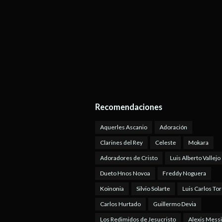
Recomendaciones
Aquerles Ascanio
Adoración
Clarines del Rey
Celeste
Mokara
Adoradores de Cristo
Luis Alberto Vallejo
Dueto Hnos Novoa
Freddy Noguera
Koinonia
Silvio Solarte
Luis Carlos To
Carlos Hurtado
Guillermo Devia
Los Redimidos de Jesucristo
Alexis Mess