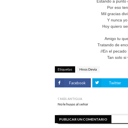
Estando a punto 
Por eso ten
Mil gracias div
Y nunca yo 
Hoy quiero se
Amigo tu que 
Tratando de enc
//En el pecado 
Tan solo si
Etiquetas
Hnos Devia
Facebook
Twitter
MÁS ANTIGUA
No le huyas al señor
PUBLICAR UN COMENTARIO