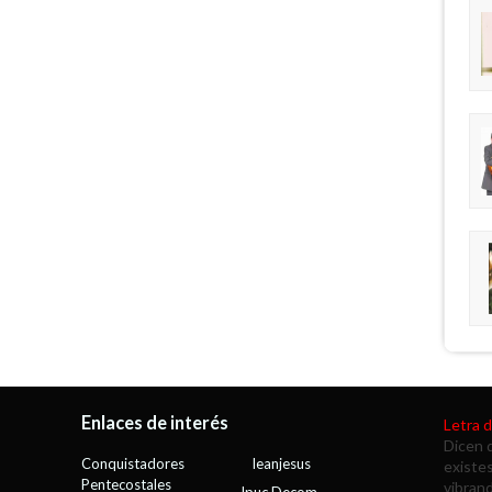
Enlaces de interés
Letra 
Dicen 
Conquistadores
Ieanjesus
existe
Pentecostales
vibran