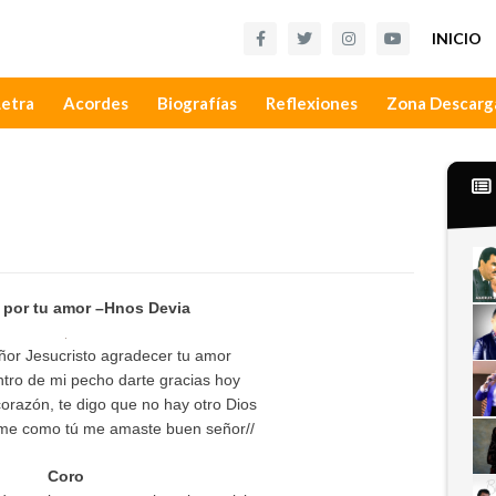
INICIO
Letra
Acordes
Biografías
Reflexiones
Zona Descarg
 por tu amor –Hnos Devia
ñor Jesucristo agradecer tu amor
tro de mi pecho darte gracias hoy
corazón, te digo que no hay otro Dios
e como tú me amaste buen señor//
Coro